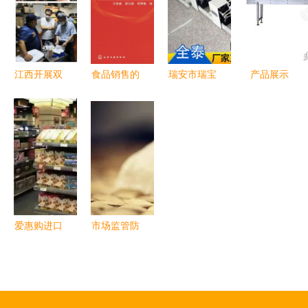
地指南
营罚则全面
开展专项大
收紧
检查
江西开展双
食品销售的
瑞安市瑞宝
产品展示
类食品专项
艺术 从
机械电器厂
东台市朝阳
督查 聚焦
《食品市场
真空充气包
食品机械厂
汉堡与酒类
营销》看消
装机助力酒
经营安全
费者心理与
类经营创新
渠道策略
升级
爱惠购进口
市场监管防
食品连锁加
线再升级
盟 掘金消
分装食品标
费升级新蓝
新规与酒类