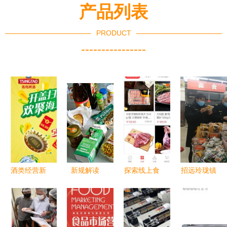
产品列表
PRODUCT
----------------
酒类经营新
新规解读
探索线上食
招远玲珑镇
玩法 二维
10月起超市
品销售的多
春节前夕筑
码抽奖系统
销毁过期食
元方式
牢食品安全
的魅力与落
品与酒类经
防线，全域