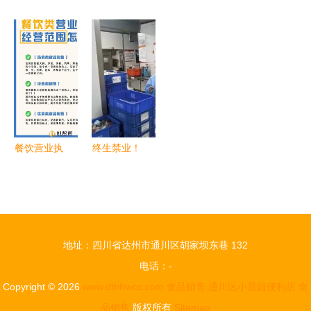
销合同范例
场规模分析
局召开大型
安全之思
（酒类经
2020年行
食品销售连
——北海香
营）
业发展前
锁企业行政
港路泥头车
景、趋势及
指导会 筑
事故警示
与烟草制品
牢食品安全
的关联调查
防线
报告
餐饮营业执
终生禁业！
照经营范围
烟台出台最
怎么写才规
严食品安全
范？热食类
标准，烟草
食品＋酒类
也被纳入监
地址：四川省达州市通川区胡家坝东巷 132
经营指南
管
电话：-
Copyright © 2026
www.dthfrwcc.com
食品销售
通川区小晨姐便利店
食
品销售
版权所有
Sitemap