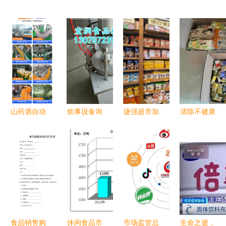
山药酒自动
炊事设备询
捷强超市加
清除不健康
加工设备介
价指南 如
盟及酒类经
食品，严查
绍 中意隆
何选择可靠
营费用详解
广州佛山过
山药酒生产
厂家与供应
期食品问题
设备工艺成
商（以诸城
熟助力酒类
市宏润食品
经营
机械厂为
例）
食品销售购
休闲食品市
市场监管总
生命之逝，