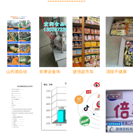
----------------
山药酒自动
炊事设备询
捷强超市加
清除不健康
加工设备介
价指南 如
盟及酒类经
食品，严查
绍 中意隆
何选择可靠
营费用详解
广州佛山过
山药酒生产
厂家与供应
期食品问题
设备工艺成
商（以诸城
熟助力酒类
市宏润食品
经营
机械厂为