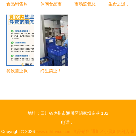
例）
食品销售购
休闲食品市
市场监管总
生命之逝，
销合同范例
场规模分析
局召开大型
安全之思
（酒类经
2020年行
食品销售连
——北海香
营）
业发展前
锁企业行政
港路泥头车
景、趋势及
指导会 筑
事故警示
与烟草制品
牢食品安全
的关联调查
防线
报告
餐饮营业执
终生禁业！
照经营范围
烟台出台最
怎么写才规
严食品安全
范？热食类
标准，烟草
食品＋酒类
也被纳入监
地址：四川省达州市通川区胡家坝东巷 132
经营指南
管
电话：-
Copyright © 2026
www.dthfrwcc.com
食品销售
通川区小晨姐便利店
食