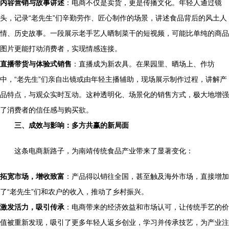
内容营销与故事讲述
：电商不仅是卖货，更是传播文化。年轻人通过镜
头，记录“老先生”们辛勤劳作、匠心制作的场景，讲述食品背后的风土人
情、历史故事。一段展示老手艺人晒制菜干的短视频，可能比单纯的商品
图片更能打动消费者，实现情感连接。
直播带货与体验式销售
：直播成为新农具。在果园里、晒场上、作坊
中，“老先生”们亲自出镜或由年轻主播辅助，现场展示制作过程，讲解产
品特点，与观众实时互动。这种透明化、场景化的销售方式，极大地增强
了消费者的信任感与购买欲。
三、成效与影响：多方共赢的新局面
这条电商新路子，为南靖传统食品产业带来了显著变化：
拓宽市场，增收致富
：产品得以销往全国，甚至触及海外市场，直接增加
了“老先生”们和农户的收入，推动了乡村振兴。
激发活力，吸引传承
：电商带来的经济效益和市场认可，让传统手艺的价
值被重新发现，吸引了更多年轻人返乡创业，学习并传承技艺，为产业注