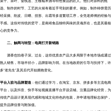
菜干、茶叶、金线莲、土楼糯米酒等特色食品的匠人。他们对原料的甄
选、制作的时节、工艺的火候有着近乎苛刻的要求。例如，制作柿饼需历
经采摘、削皮、日晒、捏形、出霜等多道繁琐工序，全凭老师傅的经验与
手感。这份对传统的坚守，是南靖食品独特风味的灵魂所在，也是其最核
心的竞争力。
二、触网与转型：电商打开新销路
酒香也怕巷子深。过去，这些优质农产品大多局限于本地市场或通过
熟人销售，市场半径小，品牌影响力弱。在当地政府的引导与扶持下，许
多“老先生”及其后代开始拥抱变化。
平台入驻与品牌塑造
：他们通过学习，在淘宝、京东、拼多多等主流电商
平台，以及抖音、快手等短视频直播平台开设店铺。注重品牌化经营，为
传统产品设计更具现代感和地域文化特色的包装，并申请地理标志保护，
提升品牌信誉与附加值。